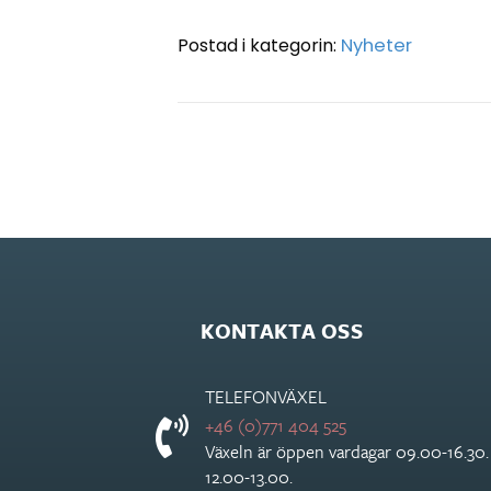
Postad i kategorin:
Nyheter
Posts
navigation
KONTAKTA OSS
TELEFONVÄXEL
+46 (0)771 404 525
Växeln är öppen vardagar 09.00-16.30
12.00-13.00.