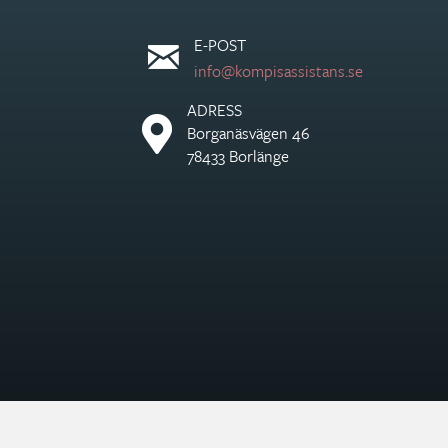
E-POST
info@kompisassistans.se
ADRESS
Borganäsvägen 46
78433 Borlänge