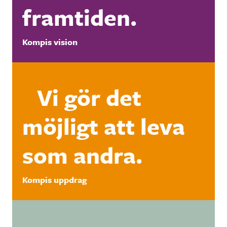
framtiden.
Kompis vision
Vi gör det
möjligt att leva
som andra.
Kompis uppdrag