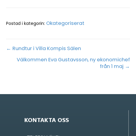
Okategoriserat
Postad i kategorin:
Posts
← Rundtur i Villa Kompis Sälen
Välkommen Eva Gustavsson, ny ekonomichef
navigation
från 1 maj →
KONTAKTA OSS