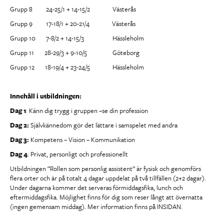
Grupp 8 24-25/1 + 14-15/2 Västerås
Grupp 9 17-18/1 + 20-21/4 Västerås
Grupp 10 7-8/2 + 14-15/3 Hässleholm
Grupp 11 28-29/3 + 9-10/5 Göteborg
Grupp 12 18-19/4 + 23-24/5 Hässleholm
Innehåll i utbildningen:
Dag 1
: Känn dig trygg i gruppen –se din profession
Dag 2:
Självkännedom gör det lättare i samspelet med andra
Dag 3:
Kompetens – Vision – Kommunikation
Dag 4
: Privat, personligt och professionellt
Utbildningen “Rollen som personlig assistent” är fysisk och genomförs
flera orter och är på totalt 4 dagar uppdelat på två tillfällen (2+2 dagar).
Under dagarna kommer det serveras förmiddagsfika, lunch och
eftermiddagsfika. Möjlighet finns för dig som reser långt att övernatta
(ingen gemensam middag). Mer information finns på INSIDAN.