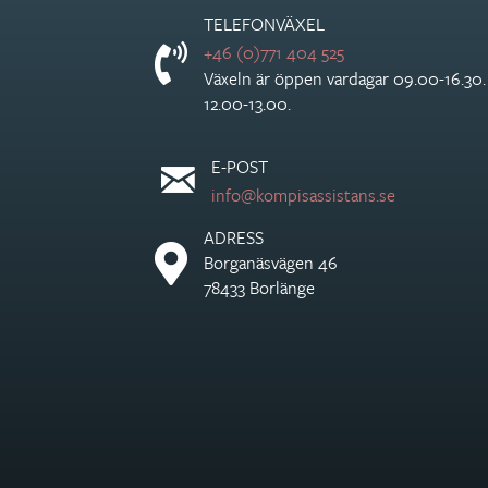
TELEFONVÄXEL
+46 (0)771 404 525
Växeln är öppen vardagar 09.00-16.30
12.00-13.00.
E-POST
info@kompisassistans.se
ADRESS
Borganäsvägen 46
78433 Borlänge