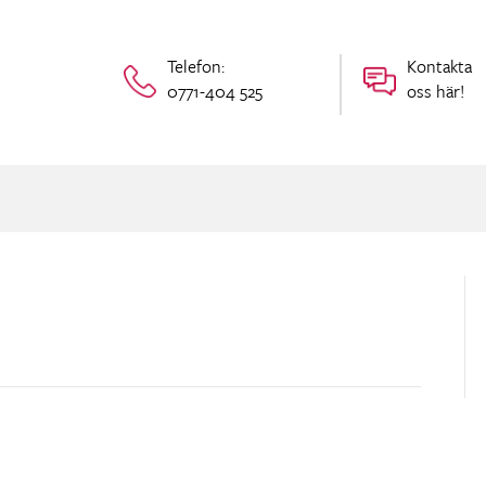
Telefon:
Kontakta
0771-404 525
oss här!
n