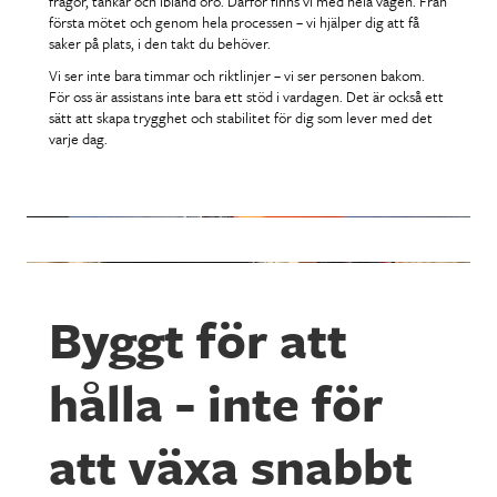
frågor, tankar och ibland oro. Därför finns vi med hela vägen. Från
första mötet och genom hela processen – vi hjälper dig att få
saker på plats, i den takt du behöver.
Vi ser inte bara timmar och riktlinjer – vi ser personen bakom.
För oss är assistans inte bara ett stöd i vardagen. Det är också ett
sätt att skapa trygghet och stabilitet för dig som lever med det
varje dag.
Byggt för att
hålla - inte för
att växa snabbt