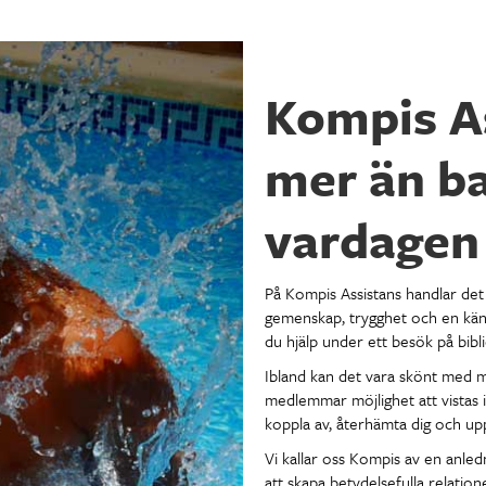
Kompis As
mer än ba
vardagen
På Kompis Assistans handlar det 
gemenskap, trygghet och en känsl
du hjälp under ett besök på bibli
Ibland kan det vara skönt med m
medlemmar möjlighet att vistas i
koppla av, återhämta dig och upp
Vi kallar oss Kompis av en anled
att skapa betydelsefulla relation