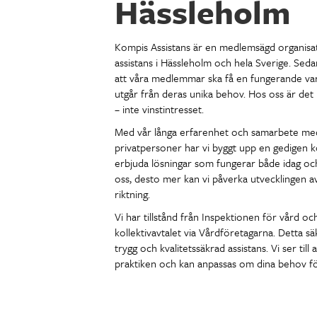
Hässleholm
Kompis Assistans är en medlemsägd organisa
assistans i Hässleholm och hela Sverige. Seda
att våra medlemmar ska få en fungerande var
utgår från deras unika behov. Hos oss är de
– inte vinstintresset.
Med vår långa erfarenhet och samarbete m
privatpersoner har vi byggt upp en gedigen k
erbjuda lösningar som fungerar både idag och 
oss, desto mer kan vi påverka utvecklingen av 
riktning.
Vi har tillstånd från Inspektionen för vård o
kollektivavtalet via Vårdföretagarna. Detta säke
trygg och kvalitetssäkrad assistans. Vi ser till 
praktiken och kan anpassas om dina behov f