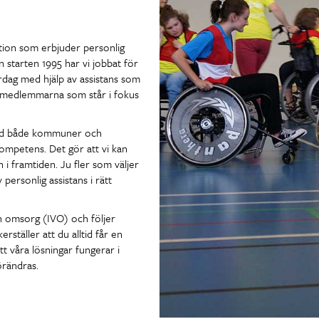
tion som erbjuder personlig
n starten 1995 har vi jobbat för
dag med hjälp av assistans som
t medlemmarna som står i fokus
ed både kommuner och
ompetens. Det gör att vi kan
i framtiden. Ju fler som väljer
personlig assistans i rätt
ch omsorg (IVO) och följer
rställer att du alltid får en
att våra lösningar fungerar i
örändras.