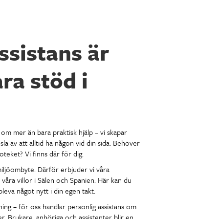
sistans är
ra stöd i
om mer än bara praktisk hjälp – vi skapar
a av att alltid ha någon vid din sida. Behöver
oteket? Vi finns där för dig.
iljöombyte. Därför erbjuder vi våra
 våra villor i Sälen och Spanien. Här kan du
leva något nytt i din egen takt.
ning – för oss handlar personlig assistans om
er. Brukare, anhöriga och assistenter blir en