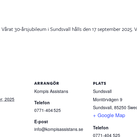
Vårat 30-årsjubileum i Sundsvall hålls den 17 september 2025. Vi
ARRANGÖR
PLATS
Kompis Assistans
Sundsvall
r, 2025
Montörvägen 9
Telefon
Sundsvall
,
85250
Swe
0771-404 525
+ Google Map
E-post
Telefon
info@kompisassistans.se
0771-404 525