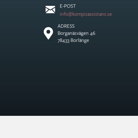
E-POST
info@kompisassistans.se
ADRESS
Borganäsvägen 46
78433 Borlänge