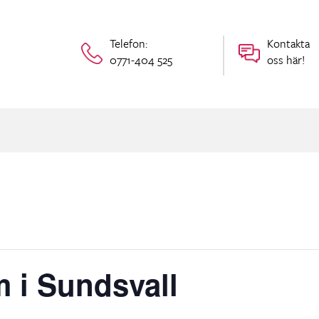
Telefon:
Kontakta
0771-404 525
oss här!
m i Sundsvall