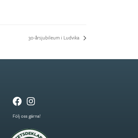
30-årsjubileum i Ludvika
Följ oss gärna!